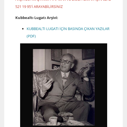
521 19 95'İ ARAYABİLİRSİNİZ
Kubbealtı Lugatı Arşivi:
KUBBEALTI LUGATI İÇİN BASINDA ÇIKAN YAZILAR
(PDF)