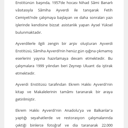
Enstitünün başında, 1957’de hocası Nihad Sâmi Banarlı
vâsıtasıyla Sâmiha Ayverdi ile tanışarak Fetih
Cemiyeti’nde çalışmaya başlayan ve daha sonraları yazı
işlerinde kendisine bizzat asistanlık yapan Aysel Yüksel
bulunmaktadır.
Ayverdilerle ilgili zengin bir arşiv oluşturan Ayverdi
Enstitüsü, Sâmiha Ayverdi’nin henüz gün ışığına çıkmamış
eserlerini yayına hazırlamaya devam etmektedir. Bu
çalışmalara 1999 yılından beri Zeynep Uluant da iştirak
etmektedir.
Ayverdi Enstitüsü tarafından Ekrem Hakkı Ayverdi'nin
kitap ve Makalelerinin tamâmı taranarak bir araya
getirilmiştir.
Ekrem Hakkı Ayverdi'nin Anadolu'ya ve Balkanlar'a
yaptığı seyahatlerde ve restorasyon çalışmalarında
çektiği binlerce fotoğraf ve dia taranarak 22.000