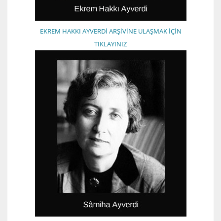
EKREM HAKKI AYVERDİ ARŞİVİNE ULAŞMAK İÇİN
TIKLAYINIZ