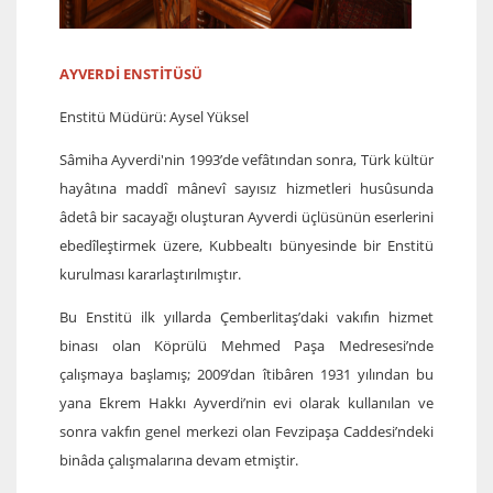
AYVERDİ ENSTİTÜSÜ
Enstitü Müdürü: Aysel Yüksel
Sâmiha Ayverdi'nin 1993’de vefâtından sonra, Türk kültür
hayâtına maddî mânevî sayısız hizmetleri husûsunda
âdetâ bir sacayağı oluşturan Ayverdi üçlüsünün eserlerini
ebedîleştirmek üzere, Kubbealtı bünyesinde bir Enstitü
kurulması kararlaştırılmıştır.
Bu Enstitü ilk yıllarda Çemberlitaş’daki vakıfın hizmet
binası olan Köprülü Mehmed Paşa Medresesi’nde
çalışmaya başlamış; 2009’dan îtibâren 1931 yılından bu
yana Ekrem Hakkı Ayverdi’nin evi olarak kullanılan ve
sonra vakfın genel merkezi olan
Fevzipaşa Caddesi’ndeki
binâda çalışmalarına devam etmiştir.