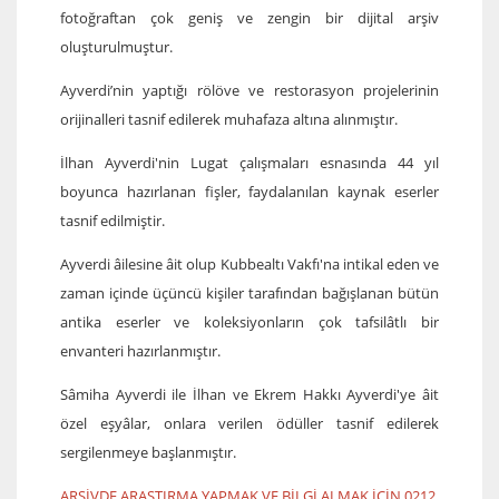
fotoğraftan çok geniş ve zengin bir dijital arşiv
oluşturulmuştur.
Ayverdi’nin yaptığı rölöve ve restorasyon projelerinin
orijinalleri tasnif edilerek muhafaza altına alınmıştır.
İlhan Ayverdi'nin Lugat çalışmaları esnasında 44 yıl
boyunca hazırlanan fişler, faydalanılan kaynak eserler
tasnif edilmiştir.
Ayverdi âilesine âit olup Kubbealtı Vakfı'na intikal eden ve
zaman içinde üçüncü kişiler tarafından bağışlanan bütün
antika eserler ve koleksiyonların çok tafsilâtlı bir
envanteri hazırlanmıştır.
Sâmiha Ayverdi ile İlhan ve Ekrem Hakkı Ayverdi'ye âit
özel eşyâlar, onlara verilen ödüller
tasnif edilerek
sergilenmeye başlanmıştır.
ARŞİVDE ARAŞTIRMA YAPMAK VE BİLGİ ALMAK İÇİN 0212