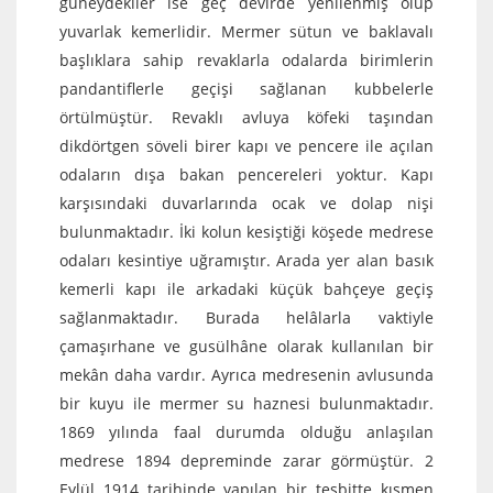
güneydekiler ise geç devirde yenilenmiş olup
yuvarlak kemerlidir. Mermer sütun ve baklavalı
başlıklara sahip revaklarla odalarda birimlerin
pandantiflerle geçişi sağlanan kubbelerle
örtülmüştür. Revaklı avluya köfeki taşından
dikdörtgen söveli birer kapı ve pencere ile açılan
odaların dışa bakan pencereleri yoktur. Kapı
karşısındaki duvarlarında ocak ve dolap nişi
bulunmaktadır. İki kolun kesiştiği köşede medrese
odaları kesintiye uğramıştır. Arada yer alan basık
kemerli kapı ile arkadaki küçük bahçeye geçiş
sağlanmaktadır. Burada helâlarla vaktiyle
çamaşırhane ve gusülhâne olarak kullanılan bir
mekân daha vardır. Ayrıca medresenin avlusunda
bir kuyu ile mermer su haznesi bulunmaktadır.
1869 yılında faal durumda olduğu anlaşılan
medrese 1894 depreminde zarar görmüştür. 2
Eylül 1914 tarihinde yapılan bir tesbitte kısmen