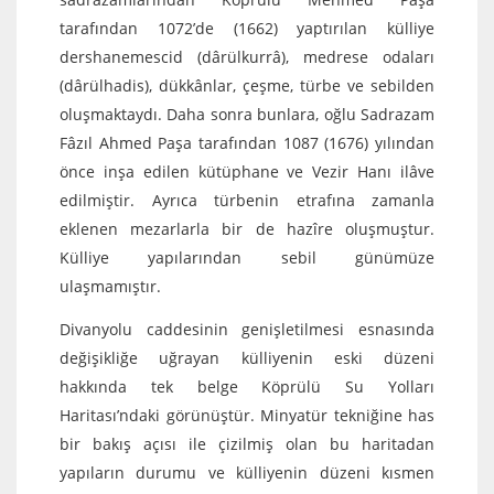
tarafından 1072’de (1662) yaptırılan külliye
dershanemescid (dârülkurrâ), medrese odaları
(dârülhadis), dükkânlar, çeşme, türbe ve sebilden
oluşmaktaydı. Daha sonra bunlara, oğlu Sadrazam
Fâzıl Ahmed Paşa tarafından 1087 (1676) yılından
önce inşa edilen kütüphane ve Vezir Hanı ilâve
edilmiştir. Ayrıca türbenin etrafına zamanla
eklenen mezarlarla bir de hazîre oluşmuştur.
Külliye yapılarından sebil günümüze
ulaşmamıştır.
Divanyolu caddesinin genişletilmesi esnasında
değişikliğe uğrayan külliyenin eski düzeni
hakkında tek belge Köprülü Su Yolları
Haritası’ndaki görünüştür. Minyatür tekniğine has
bir bakış açısı ile çizilmiş olan bu haritadan
yapıların durumu ve külliyenin düzeni kısmen