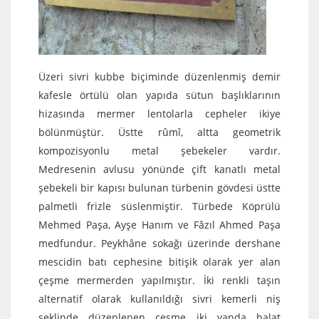
Üzeri sivri kubbe biçiminde düzenlenmiş demir
kafesle örtülü olan yapıda sütun başlıklarının
hizasında mermer lentolarla cepheler ikiye
bölünmüştür. Üstte rûmî, altta geometrik
kompozisyonlu metal şebekeler vardır.
Medresenin avlusu yönünde çift kanatlı metal
şebekeli bir kapısı bulunan türbenin gövdesi üstte
palmetli frizle süslenmiştir. Türbede Köprülü
Mehmed Paşa, Ayşe Hanım ve Fâzıl Ahmed Paşa
medfundur. Peykhâne sokağı üzerinde dershane
mescidin batı cephesine bitişik olarak yer alan
çeşme mermerden yapılmıştır. İki renkli taşın
alternatif olarak kullanıldığı sivri kemerli niş
şeklinde düzenlenen çeşme iki yanda halat