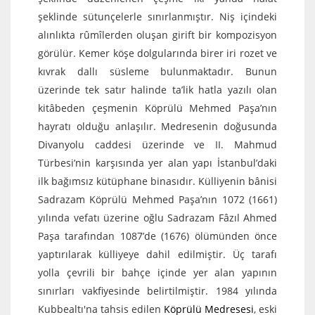
şeklinde sütunçelerle sınırlanmıştır. Niş içindeki
alınlıkta rûmîlerden oluşan girift bir kompozisyon
görülür. Kemer köşe dolgularında birer iri rozet ve
kıvrak dallı süsleme bulunmaktadır. Bunun
üzerinde tek satır halinde ta’lik hatla yazılı olan
kitâbeden çeşmenin Köprülü Mehmed Paşa’nın
hayratı olduğu anlaşılır. Medresenin doğusunda
Divanyolu caddesi üzerinde ve II. Mahmud
Türbesi’nin karşısında yer alan yapı İstanbul’daki
ilk bağımsız kütüphane binasıdır. Külliyenin bânisi
Sadrazam Köprülü Mehmed Paşa’nın 1072 (1661)
yılında vefatı üzerine oğlu Sadrazam Fâzıl Ahmed
Paşa tarafından 1087’de (1676) ölümünden önce
yaptırılarak külliyeye dahil edilmiştir. Üç tarafı
yolla çevrili bir bahçe içinde yer alan yapının
sınırları vakfiyesinde belirtilmiştir. 1984 yılında
Kubbealtı'na tahsis edilen
Köprülü Medresesi
, eski