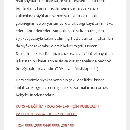
malî kayıtları, özellikle tahrir ve muhasebe defterleri,
bunlardan çıkarılan notlar genelde Farsça kalıplar
kullanılarak siyâkatle yazılmıştır. Bilhassa İlhanlı
geleneğinin de bir yansıması olarak vergi kayıtlarını ihtiva
eden tahrir defterleri zamanla iyice stilize hale gelen
siyâkat yazısıyla kaleme alınmış, hatta bunların rakamları
da siyâkat rakamları olarak belirtilmiştir. Osmanlı
Devleti’nin iktisadî, idarî, malî, sosyal ve kültürel hayatına
ışık tutan bu kayıtların arşiv ve kütüphanelerde pek çok
örneği bulunmaktadır. (TDV-İslam Ansiklopedisi)
Derslerimizde siyakat yazısının şekil özellikleri kısaca
anlatılarak öğrencilerin aşinalık kazanmaları için örnek
belgeler incelenecektir.
KURS VE EĞİTİM PROGRAMLARI İÇİN KUBBEALTI
VAKFI’NIN BANKA HESAP BİLGİLERİ:
TR54 0006 2000 0440 0006 2987 09