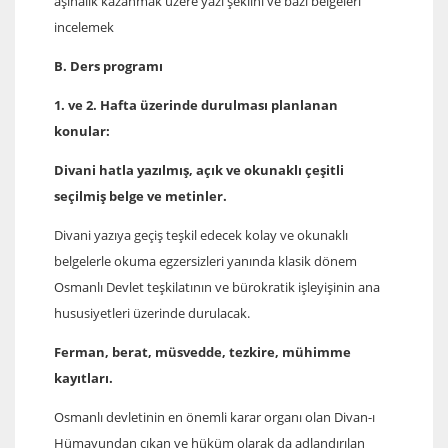
aşinalık kazanmak üzere yazı şeklini ve bazı belgeleri
incelemek
B. Ders programı
1. ve 2. Hafta üzerinde durulması planlanan
konular:
Divani hatla yazılmış, açık ve okunaklı çeşitli
seçilmiş belge ve metinler.
Divani yazıya geçiş teşkil edecek kolay ve okunaklı
belgelerle okuma egzersizleri yanında klasik dönem
Osmanlı Devlet teşkilatının ve bürokratik işleyişinin ana
hususiyetleri üzerinde durulacak.
Ferman, berat, müsvedde, tezkire, mühimme
kayıtları.
Osmanlı devletinin en önemli karar organı olan Divan-ı
Hümayundan çıkan ve hüküm olarak da adlandırılan