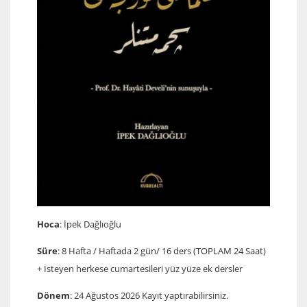
Hoca
: İpek Dağlıoğlu
Süre
: 8 Hafta / Haftada 2 gün/ 16 ders (TOPLAM 24 Saat)
+ İsteyen herkese cumartesileri yüz yüze ek dersler
Dönem
: 24 Ağustos 2026 Kayıt yaptırabilirsiniz.