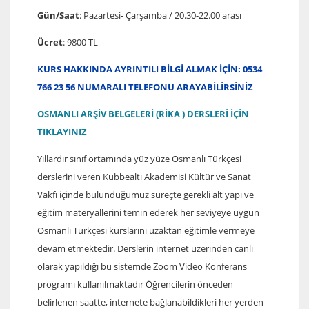
Gün/Saat
: Pazartesi- Çarşamba / 20.30-22.00 arası
Ücret
: 9800 TL
KURS HAKKINDA AYRINTILI BİLGİ ALMAK İÇİN: 0534
766 23 56 NUMARALI TELEFONU ARAYABİLİRSİNİZ
OSMANLI ARŞİV BELGELERİ (RİKA ) DERSLERİ İÇİN
TIKLAYINIZ
Yıllardır sınıf ortamında yüz yüze Osmanlı Türkçesi
derslerini veren Kubbealtı Akademisi Kültür ve Sanat
Vakfı içinde bulunduğumuz süreçte gerekli alt yapı ve
eğitim materyallerini temin ederek her seviyeye uygun
Osmanlı Türkçesi kurslarını uzaktan eğitimle vermeye
devam etmektedir. Derslerin internet üzerinden canlı
olarak yapıldığı bu sistemde Zoom Video Konferans
programı kullanılmaktadır Öğrencilerin önceden
belirlenen saatte, internete bağlanabildikleri her yerden