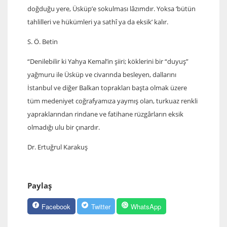
doğduğu yere, Üsküp’e sokulması lâzımdır. Yoksa ‘bütün
tahlilleri ve hükümleri ya sathî ya da eksik’ kalır.
S. Ö. Betin
“Denilebilir ki Yahya Kemal’in şiiri; köklerini bir “duyuş”
yağmuru ile Üsküp ve civarında besleyen, dallarını
İstanbul ve diğer Balkan toprakları başta olmak üzere
tüm medeniyet coğrafyamıza yaymış olan, turkuaz renkli
yapraklarından rindane ve fatihane rüzgârların eksik
olmadığı ulu bir çınardır.
Dr. Ertuğrul Karakuş
Paylaş
Facebook
Twitter
WhatsApp