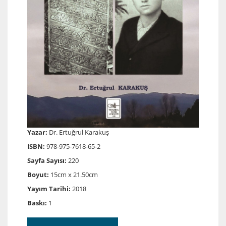
Yazar:
Dr. Ertuğrul Karakuş
ISBN:
978-975-7618-65-2
Sayfa Sayısı:
220
Boyut:
15cm x 21.50cm
Yayım Tarihi:
2018
Baskı:
1