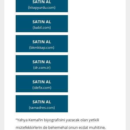
SATIN AL
(kitapyurdu.com)
SATIN AL
(babil.com)
SATIN AL
(bkmkitap.com)
SATIN AL
(dr.com.tr)
SATIN AL
(idefix.com)
SATIN AL
(tamadres.com)
“Yahya Kemal’in biyografisini yazacak olan yetkili
mütefekkirlerin de behemehal onun ecdat muhitine,