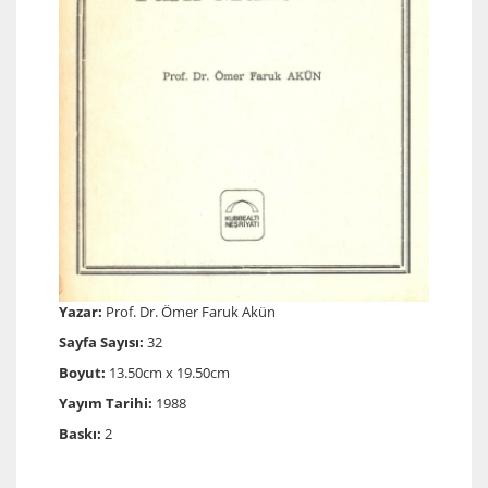
Yazar:
Prof. Dr. Ömer Faruk Akün
Sayfa Sayısı:
32
Boyut:
13.50cm x 19.50cm
Yayım Tarihi:
1988
Baskı:
2