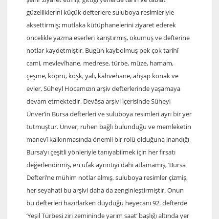
güzelliklerini küçük defterlere suluboya resimleriyle
aksettirmiş; mutlaka kütüphanelerini ziyaret ederek
öncelikle yazma eserleri karıştırmış, okumuş ve defterine
notlar kaydetmiştir. Bugün kaybolmuş pek çok tarihî
cami, mevlevîhane, medrese, türbe, müze, hamam,
çeşme, köprü, köşk, yalı, kahvehane, ahşap konak ve
evler, Süheyl Hocamızın arşiv defterlerinde yaşamaya
devam etmektedir. Devâsa arşivi içerisinde Süheyl
Ünver’in Bursa defterleri ve suluboya resimleri ayrı bir yer
tutmuştur. Ünver, ruhen bağlı bulunduğu ve memleketin
manevî kalkınmasında önemli bir rolü olduğuna inandığı
Bursa’yı çeşitli yönleriyle tanıyabilmek için her fırsatı
değerlendirmiş, en ufak ayrıntıyı dahi atlamamış, ‘Bursa
Defteri’ne mühim notlar almış, suluboya resimler çizmiş,
her seyahati bu arşivi daha da zenginleştirmiştir. Onun
bu defterleri hazırlarken duyduğu heyecanı 92. defterde
‘Yeşil Türbesi ziri zemininde yarım saat’ başlığı altında yer