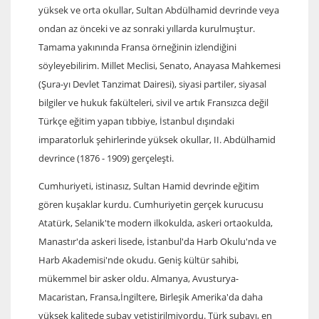
yüksek ve orta okullar, Sultan Abdülhamid devrinde veya
ondan az önceki ve az sonraki yıllarda kurulmuştur.
Tamama yakınında Fransa örneğinin izlendiğini
söyleyebilirim. Millet Meclisi, Senato, Anayasa Mahkemesi
(Şura-yı Devlet Tanzimat Dairesi), siyasi partiler, siyasal
bilgiler ve hukuk fakülteleri, sivil ve artık Fransızca değil
Türkçe eğitim yapan tıbbiye, İstanbul dışındaki
imparatorluk şehirlerinde yüksek okullar, II. Abdülhamid
devrince (1876 - 1909) gerçeleşti.
Cumhuriyeti, istinasız, Sultan Hamid devrinde eğitim
gören kuşaklar kurdu. Cumhuriyetin gerçek kurucusu
Atatürk, Selanik'te modern ilkokulda, askeri ortaokulda,
Manastır'da askeri lisede, İstanbul'da Harb Okulu'nda ve
Harb Akademisi'nde okudu. Geniş kültür sahibi,
mükemmel bir asker oldu. Almanya, Avusturya-
Macaristan, Fransa,İngiltere, Birleşik Amerika'da daha
yüksek kalitede subay yetiştirilmiyordu. Türk subayı, en