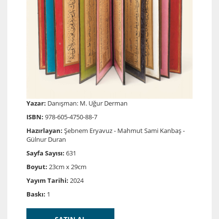
Yazar:
Danışman: M. Uğur Derman
ISBN:
978-605-4750-88-7
Hazırlayan:
Şebnem Eryavuz - Mahmut Sami Kanbaş -
Gülnur Duran
Sayfa Sayısı:
631
Boyut:
23cm x 29cm
Yayım Tarihi:
2024
Baskı:
1