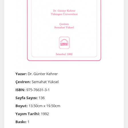
Yazar:
Dr. Günter Kehrer
Çeviren:
Semahat Yüksel
ISBN:
975-76631-3-1
Sayfa Sayısı:
136
Boyut:
13.50cm x 19.50cm
Yayım Tarihi:
1992
Baskı:
1