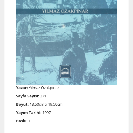
Yazar:
Yılmaz Özakpınar
Sayfa Sayısı:
271
Boyut:
13.50cm x 19.50cm
Yayım Tarihi:
1997
Baskı:
1