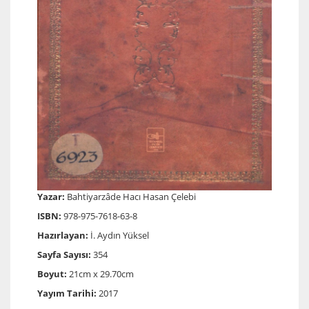
Yazar:
Bahtiyarzâde Hacı Hasan Çelebi
ISBN:
978-975-7618-63-8
Hazırlayan:
İ. Aydın Yüksel
Sayfa Sayısı:
354
Boyut:
21cm x 29.70cm
Yayım Tarihi:
2017