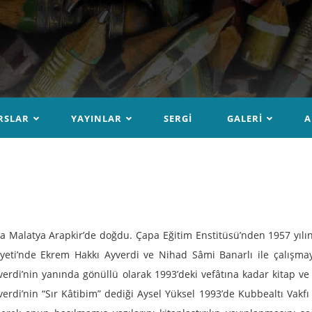
RSLAR
YAYINLAR
SERGI
GALERI
A
da Malatya Arapkir’de doğdu. Çapa Eğitim Enstitüsü’nden 1957 yılı
yeti’nde Ekrem Hakkı Ayverdi ve Nihad Sâmi Banarlı ile çalışma
erdi’nin yanında gönüllü olarak 1993’deki vefâtına kadar kitap ve
erdi’nin “Sır Kâtibim” dediği Aysel Yüksel 1993’de Kubbealtı Vakf