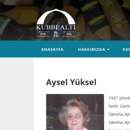
ANASAYFA
HAKKIMIZDA
KU
Aysel Yüksel
1937 yılın
Fetih Cemi
Sâmiha Ayv
Sâmiha Ayv