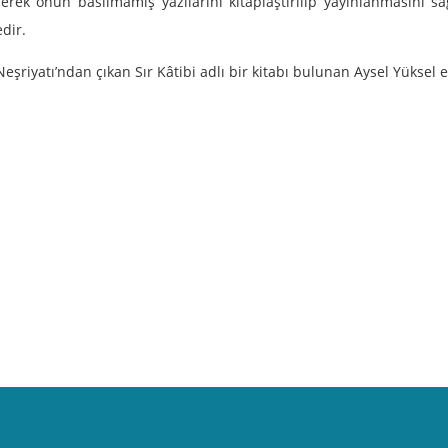
erek onun basılmamış yazılarını kitaplaştırılıp yayınlanmasını 
dir.
eşriyatı’ndan çıkan Sır Kâtibi adlı bir kitabı bulunan Aysel Yüksel e