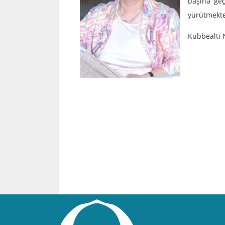
başına geç
yürütmekte
Kubbealtı N