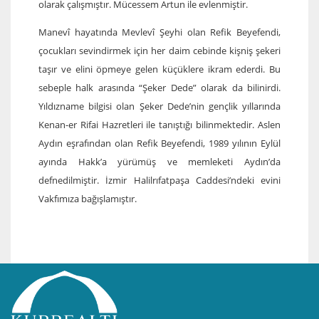
olarak çalışmıştır. Mücessem Artun ile evlenmiştir.
Manevî hayatında Mevlevî Şeyhi olan Refik Beyefendi,
çocukları sevindirmek için her daim cebinde kişniş şekeri
taşır ve elini öpmeye gelen küçüklere ikram ederdi. Bu
sebeple halk arasında “Şeker Dede” olarak da bilinirdi.
Yıldızname bilgisi olan Şeker Dede’nin gençlik yıllarında
Kenan-er Rifai Hazretleri ile tanıştığı bilinmektedir. Aslen
Aydın eşrafından olan Refik Beyefendi, 1989 yılının Eylül
ayında Hakk’a yürümüş ve memleketi Aydın’da
defnedilmiştir.
İzmir Halilrıfatpaşa Caddesi’ndeki evini
Vakfımıza bağışlamıştır.