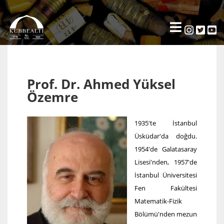
Prof. Dr. Ahmed Yüksel
Özemre
1935'te İstanbul
Üsküdar'da doğdu.
1954'de Galatasaray
Lisesi'nden, 1957'de
İstanbul Üniversitesi
Fen Fakültesi
Matematik-Fizik
Bölümü'nden mezun