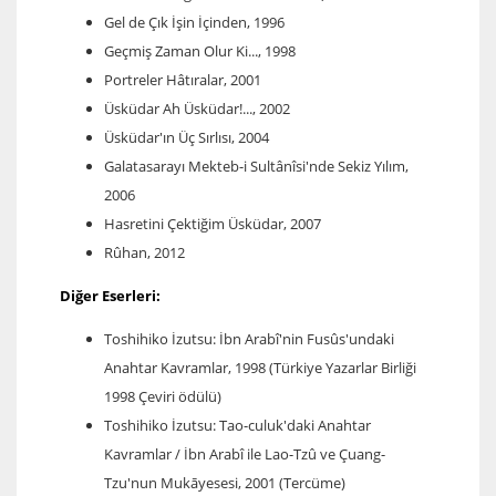
Gel de Çık İşin İçinden, 1996
Geçmiş Zaman Olur Ki..., 1998
Portreler Hâtıralar, 2001
Üsküdar Ah Üsküdar!..., 2002
Üsküdar'ın Üç Sırlısı, 2004
Galatasarayı Mekteb-i Sultânîsi'nde Sekiz Yılım,
2006
Hasretini Çektiğim Üsküdar, 2007
Rûhan, 2012
Diğer Eserleri:
Toshihiko İzutsu: İbn Arabî'nin Fusûs'undaki
Anahtar Kavramlar, 1998 (Türkiye Yazarlar Birliği
1998 Çeviri ödülü)
Toshihiko İzutsu: Tao-culuk'daki Anahtar
Kavramlar / İbn Arabî ile Lao-Tzû ve Çuang-
Tzu'nun Mukāyesesi, 2001 (Tercüme)