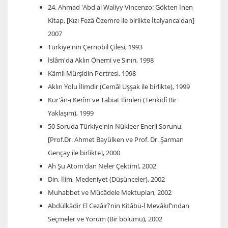
24. Ahmad 'Abd al Waliyy Vincenzo: Gökten İnen
Kitap, [Kızı Fezâ Özemre ile birlikte İtalyanca'dan]
2007
Türkiye'nin Çernobil Çilesi, 1993
İslâm'da Aklın Önemi ve Sınırı, 1998
Kâmil Mürşidin Portresi, 1998
Aklın Yolu İlimdir (Cemâl Uşşak ile birlikte), 1999
Kur'ân-ı Kerîm ve Tabiat İlimleri (Tenkidî Bir
Yaklaşım), 1999
50 Soruda Türkiye'nin Nükleer Enerji Sorunu,
[Prof.Dr. Ahmet Bayülken ve Prof. Dr. Şarman
Gençay ile birlikte], 2000
Ah Şu Atom'dan Neler Çektim!, 2002
Din, İlim, Medeniyet (Düşünceler), 2002
Muhabbet ve Mücâdele Mektupları, 2002
Abdülkādir El Cezâirî'nin Kitâbü-l Mevâkıf'ından
Seçmeler ve Yorum (Bir bölümü), 2002