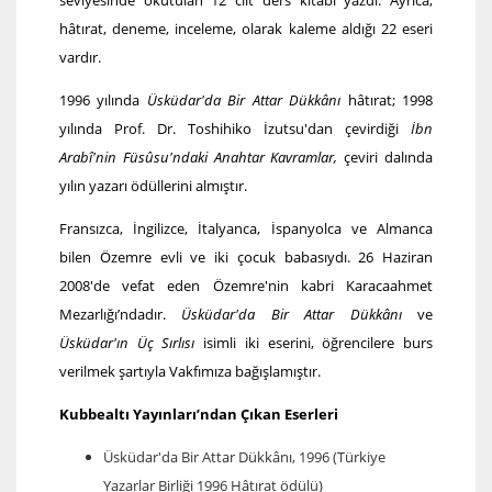
seviyesinde okutulan 12 cilt ders kitabı yazdı. Ayrıca,
hâtırat, deneme, inceleme, olarak kaleme aldığı 22 eseri
vardır.
1996 yılında
Üsküdar'da Bir Attar Dükkânı
hâtırat; 1998
yılında Prof. Dr. Toshihiko İzutsu'dan çevirdiği
İbn
Arabî'nin Füsûsu'ndaki Anahtar Kavramlar,
çeviri dalında
yılın yazarı ödüllerini almıştır.
Fransızca, İngilizce, İtalyanca, İspanyolca ve Almanca
bilen Özemre evli ve iki çocuk babasıydı. 26 Haziran
2008'de vefat eden Özemre'nin kabri Karacaahmet
Mezarlığı’ndadır.
Üsküdar'da Bir Attar Dükkânı
ve
Üsküdar'ın Üç Sırlısı
isimli iki eserini, öğrencilere burs
verilmek şartıyla Vakfımıza bağışlamıştır.
Kubbealtı Yayınları’ndan Çıkan Eserleri
Üsküdar'da Bir Attar Dükkânı, 1996 (Türkiye
Yazarlar Birliği 1996 Hâtırat ödülü)