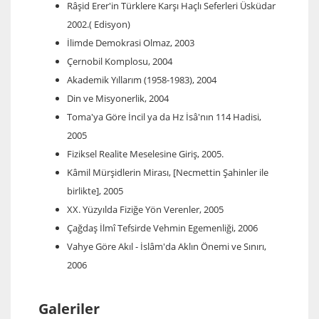
Râşid Erer'in Türklere Karşı Haçlı Seferleri Üsküdar
2002.( Edisyon)
İlimde Demokrasi Olmaz, 2003
Çernobil Komplosu, 2004
Akademik Yıllarım (1958-1983), 2004
Din ve Misyonerlik, 2004
Toma'ya Göre İncil ya da Hz İsâ'nın 114 Hadisi,
2005
Fiziksel Realite Meselesine Giriş, 2005.
Kâmil Mürşidlerin Mirası, [Necmettin Şahinler ile
birlikte], 2005
XX. Yüzyılda Fiziğe Yön Verenler, 2005
Çağdaş İlmî Tefsirde Vehmin Egemenliği, 2006
Vahye Göre Akıl - İslâm'da Aklın Önemi ve Sınırı,
2006
Galeriler