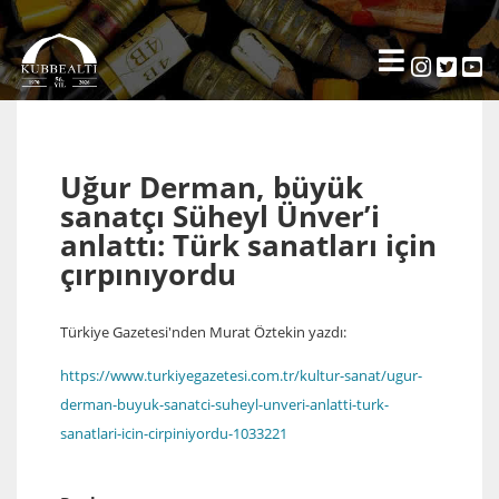
Uğur Derman, büyük
sanatçı Süheyl Ünver’i
anlattı: Türk sanatları için
çırpınıyordu
Türkiye Gazetesi'nden Murat Öztekin yazdı:
https://www.turkiyegazetesi.com.tr/kultur-sanat/ugur-
derman-buyuk-sanatci-suheyl-unveri-anlatti-turk-
sanatlari-icin-cirpiniyordu-1033221